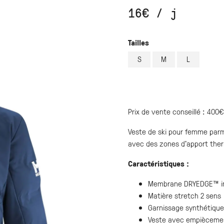
16
€
/ j
Tailles
S
M
L
Prix de vente conseillé : 400€
Veste de ski pour femme parmi
avec des zones d'apport therm
Caractéristiques :
Membrane DRYEDGE™ im
Matière stretch 2 sens
Garnissage synthétiqu
Veste avec empièceme