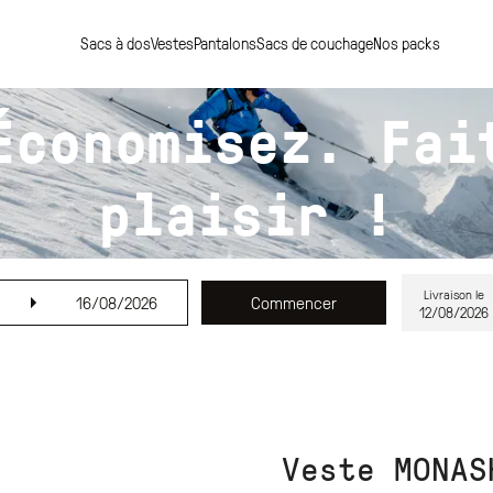
Sacs à dos
Vestes
Pantalons
Sacs de couchage
Nos packs
Économisez. Fai
plaisir !
Livraison le
16/08/2026
Commencer
12/08/2026
Veste MONAS