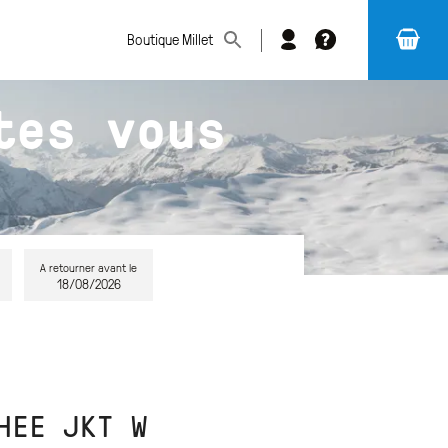
Boutique Millet
Changer
FAQ
de
tes vous
magasin
A retourner avant le
18/08/2026
HEE JKT W