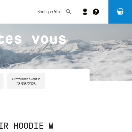
Boutique Millet
Changer
FAQ
de
tes vous
magasin
A retourner avant le
23/08/2026
IR HOODIE W