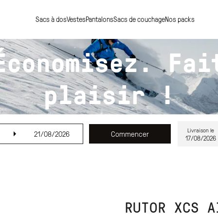
Sacs à dos
Vestes
Pantalons
Sacs de couchage
Nos packs
Économisez. Fai
plaisir !
Livraison le
21/08/2026
Commencer
17/08/2026
RUTOR XCS A